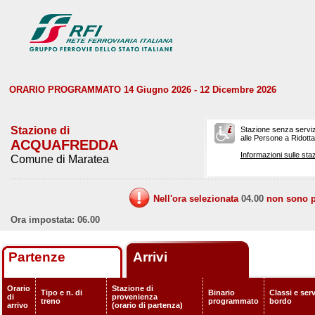
ORARIO PROGRAMMATO 14 Giugno 2026 - 12 Dicembre 2026
Stazione di
Stazione senza serviz
alle Persone a Ridotta 
ACQUAFREDDA
Informazioni sulle staz
Comune di Maratea
Nell'ora selezionata
04.00
non sono pr
Ora impostata: 06.00
Partenze
Arrivi
Orario
Stazione di
Tipo e n. di
Binario
Classi e serv
di
provenienza
treno
programmato
bordo
arrivo
(orario di partenza)