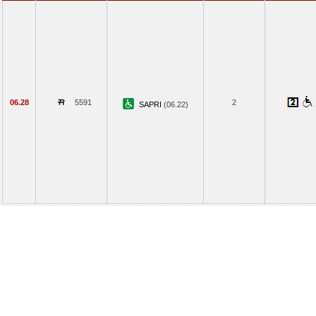
06.28
5591
2
SAPRI
(06.22)