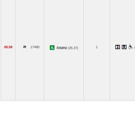
05.59
17480
1
RIMINI
(05.37)