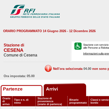
ORARIO PROGRAMMATO 14 Giugno 2026 - 12 Dicembre 2026
Stazione di
Stazione con servizio
alle Persone a Ridotta 
CESENA
Informazioni sulla pre
Comune di Cesena
Nell'ora selezionata
04.00
non sono pr
Ora impostata: 05.00
Partenze
Arrivi
Orario
Stazione di
Tipo e n. di
Binario
Classi e serviz
di
provenienza
treno
programmato
bordo
arrivo
(orario di partenza)