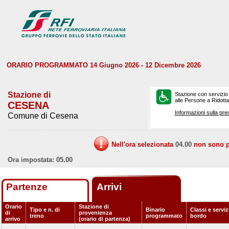
ORARIO PROGRAMMATO 14 Giugno 2026 - 12 Dicembre 2026
Stazione di
Stazione con servizio
alle Persone a Ridotta 
CESENA
Informazioni sulla pre
Comune di Cesena
Nell'ora selezionata
04.00
non sono pr
Ora impostata: 05.00
Partenze
Arrivi
Orario
Stazione di
Tipo e n. di
Binario
Classi e serviz
di
provenienza
treno
programmato
bordo
arrivo
(orario di partenza)