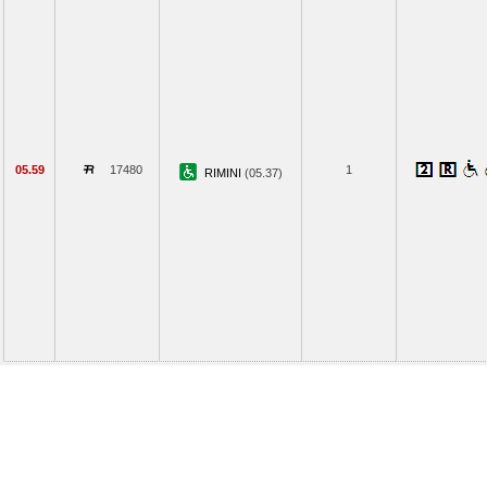
05.59
17480
1
RIMINI
(05.37)