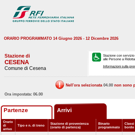
ORARIO PROGRAMMATO 14 Giugno 2026 - 12 Dicembre 2026
Stazione di
Stazione con servizio
alle Persone a Ridotta 
CESENA
Informazioni sulla pre
Comune di Cesena
Nell'ora selezionata
04.00
non sono pr
Ora impostata: 06.00
Partenze
Arrivi
Orario
Stazione di provenienza
Binario
Classi 
di
Tipo e n. di treno
(orario di partenza)
programmato
bordo
arrivo