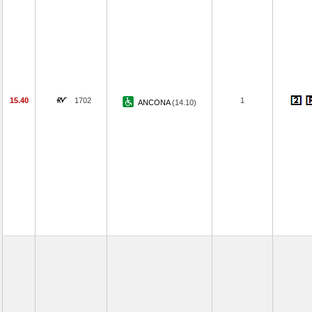
15.40
1702
1
ANCONA
(14.10)