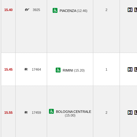
15.40
3925
2
PIACENZA
(12.46)
15.45
17464
1
RIMINI
(15.20)
BOLOGNA CENTRALE
15.55
17459
2
(15.00)