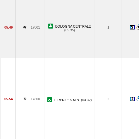
BOLOGNA CENTRALE
05.49
17801
1
(05.35)
05.54
17800
2
FIRENZE S.M.N.
(04.32)