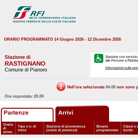
ORARIO PROGRAMMATO 14 Giugno 2026 - 12 Dicembre 2026
Stazione di
Stazione con servizio
alle Persone a Ridotta 
RASTIGNANO
Informazioni sulla pre
Comune di Pianoro
Nell'ora selezionata
04.00
non sono pr
Ora impostata: 05.00
Partenze
Arrivi
Orario
Tipo e n. di
Stazione di provenienza
Binario
Classi e 
di
treno
(orario di partenza)
programmato
bordo
arrivo