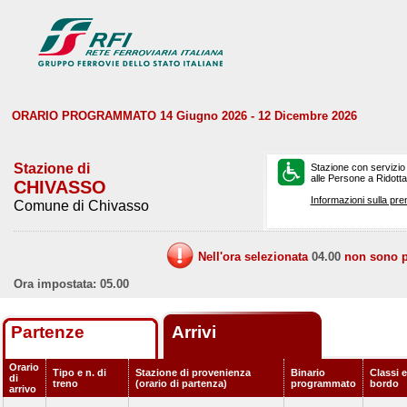
ORARIO PROGRAMMATO 14 Giugno 2026 - 12 Dicembre 2026
Stazione di
Stazione con servizio
alle Persone a Ridotta 
CHIVASSO
Informazioni sulla pre
Comune di Chivasso
Nell'ora selezionata
04.00
non sono pr
Ora impostata: 05.00
Partenze
Arrivi
Orario
Tipo e n. di
Stazione di provenienza
Binario
Classi e
di
treno
(orario di partenza)
programmato
bordo
arrivo