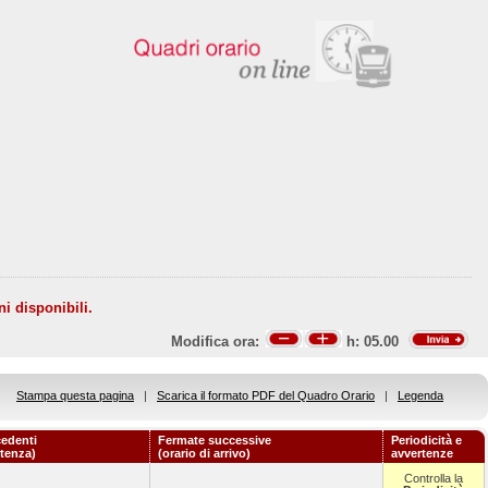
ni disponibili.
Modifica ora:
h:
05.00
Stampa questa pagina
|
Scarica il formato PDF del Quadro Orario
|
Legenda
edenti
Fermate successive
Periodicità e
rtenza)
(orario di arrivo)
avvertenze
Controlla la