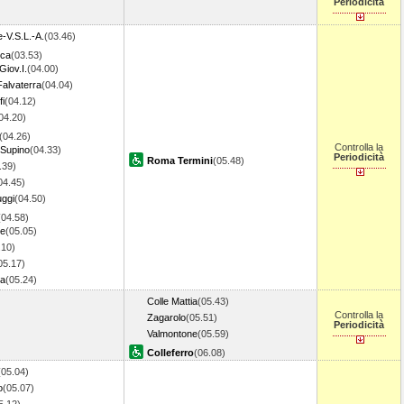
Periodicità
-V.S.L.-A.
(03.46)
ca
(03.53)
Giov.I.
(04.00)
alvaterra
(04.04)
i
(04.12)
04.20)
(04.26)
Controlla la
-Supino
(04.33)
Periodicità
Roma Termini
(05.48)
.39)
04.45)
uggi
(04.50)
(04.58)
ne
(05.05)
.10)
05.17)
ia
(05.24)
Colle Mattia
(05.43)
Controlla la
Zagarolo
(05.51)
Periodicità
Valmontone
(05.59)
Colleferro
(06.08)
(05.04)
o
(05.07)