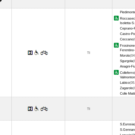
Piedimonte
Roccasec
Isoletta-S.
Ceprano-F
Castro-Pof
Ceccano
(
Frosinone
Ferentino
TI
Morolo
(04
Sgurgola
(
Anagni-Fi
Colleferro
Valmonto
Labico
(05
Zagarolo
(
Colle Matt
TI
S.Eurosia
S.Gennar