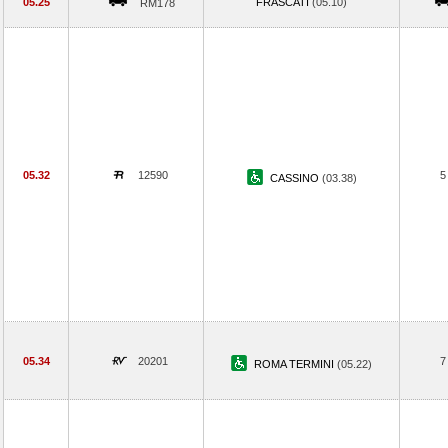
05.25
FRASCATI
(05.10)
RM178
05.32
12590
5
CASSINO
(03.38)
05.34
20201
7
ROMA TERMINI
(05.22)