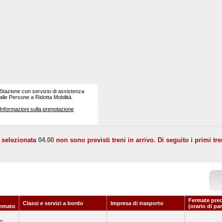
Stazione con servizio di assistenza
alle Persone a Ridotta Mobilità.
Informazioni sulla prenotazione
a selezionata
04.00
non sono previsti treni in arrivo. Di seguito i primi tre
Fermate prec
Classi e servizi a bordo
Impresa di trasporto
mmato
(orario di pa