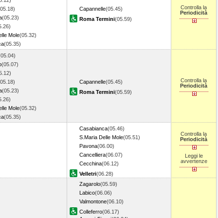
5.12)
Controlla la
(05.18)
Capannelle
(05.45)
Periodicità
a
(05.23)
Roma Termini
(05.59)
5.26)
lle Mole
(05.32)
ca
(05.35)
(05.04)
o
(05.07)
5.12)
Controlla la
(05.18)
Capannelle
(05.45)
Periodicità
a
(05.23)
Roma Termini
(05.59)
5.26)
lle Mole
(05.32)
ca
(05.35)
Casabianca
(05.46)
Controlla la
S.Maria Delle Mole
(05.51)
Periodicità
Pavona
(06.00)
Cancelliera
(06.07)
Leggi le
avvertenze
Cecchina
(06.12)
Velletri
(06.28)
Zagarolo
(05.59)
Labico
(06.06)
Valmontone
(06.10)
Colleferro
(06.17)