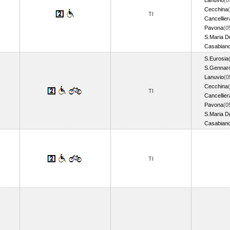
Lanuvio
(0
Cecchina
TI
Cancellier
Pavona
(0
S.Maria De
Casabian
S.Eurosia
S.Gennar
Lanuvio
(0
Cecchina
TI
Cancellier
Pavona
(0
S.Maria De
Casabian
TI