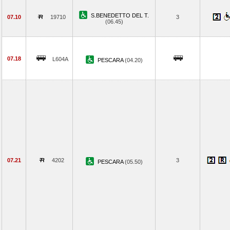
S.BENEDETTO DEL T.
07.10
19710
3
(06.45)
07.18
L604A
PESCARA
(04.20)
07.21
4202
3
PESCARA
(05.50)