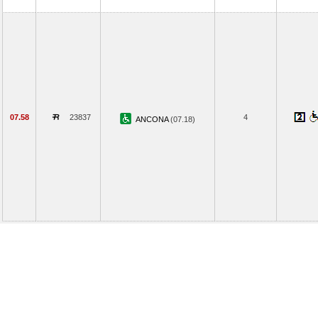
07.58
23837
4
ANCONA
(07.18)