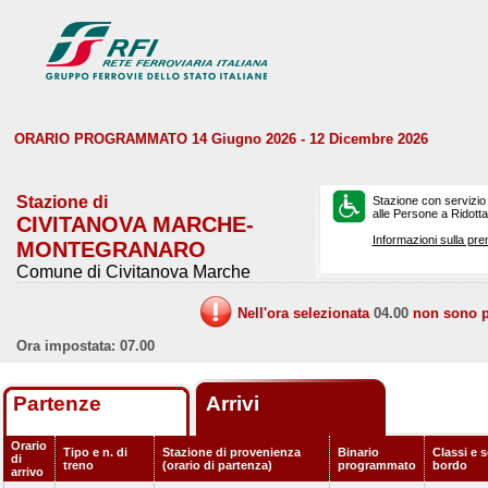
ORARIO PROGRAMMATO 14 Giugno 2026 - 12 Dicembre 2026
Stazione di
Stazione con servizio
alle Persone a Ridotta 
CIVITANOVA MARCHE-
Informazioni sulla pre
MONTEGRANARO
Comune di Civitanova Marche
Nell'ora selezionata
04.00
non sono pr
Ora impostata: 07.00
Partenze
Arrivi
Orario
Tipo e n. di
Stazione di provenienza
Binario
Classi e s
di
treno
(orario di partenza)
programmato
bordo
arrivo