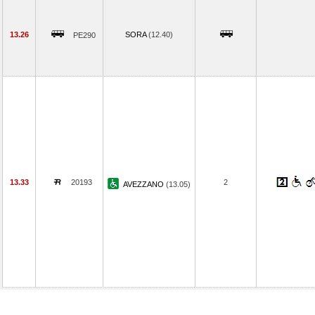
13.26
SORA
(12.40)
PE290
13.33
20193
2
AVEZZANO
(13.05)