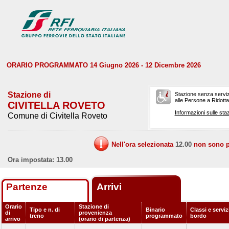
ORARIO PROGRAMMATO 14 Giugno 2026 - 12 Dicembre 2026
Stazione di
Stazione senza serviz
alle Persone a Ridotta 
CIVITELLA ROVETO
Informazioni sulle staz
Comune di Civitella Roveto
Nell'ora selezionata
12.00
non sono pr
Ora impostata: 13.00
Partenze
Arrivi
Orario
Stazione di
Tipo e n. di
Binario
Classi e serviz
di
provenienza
treno
programmato
bordo
arrivo
(orario di partenza)