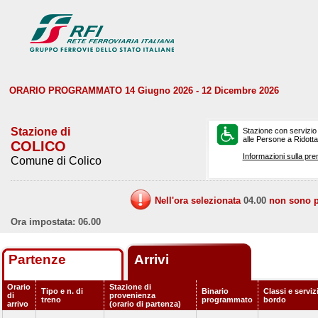
ORARIO PROGRAMMATO 14 Giugno 2026 - 12 Dicembre 2026
Stazione di
Stazione con servizio
alle Persone a Ridotta 
COLICO
Informazioni sulla pre
Comune di Colico
Nell'ora selezionata
04.00
non sono pr
Ora impostata: 06.00
Partenze
Arrivi
Orario
Stazione di
Tipo e n. di
Binario
Classi e serviz
di
provenienza
treno
programmato
bordo
arrivo
(orario di partenza)