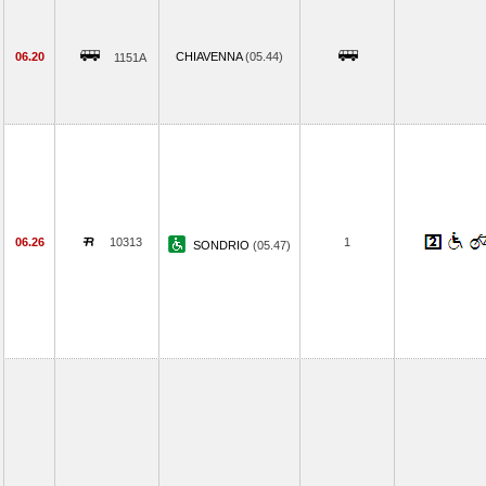
06.20
CHIAVENNA
(05.44)
1151A
06.26
10313
1
SONDRIO
(05.47)