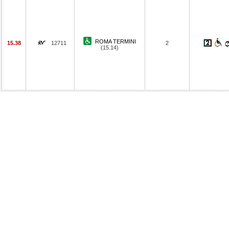
ROMA TERMINI
15.38
12711
2
(15.14)