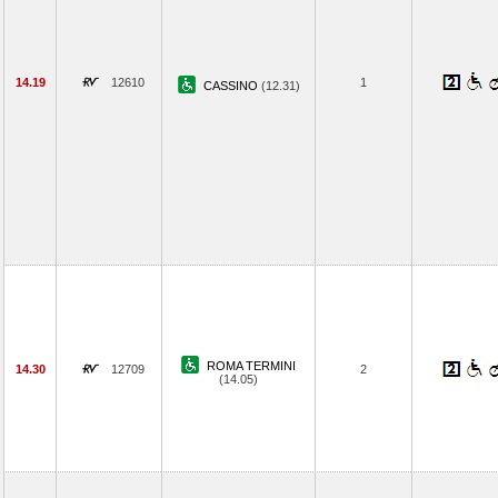
14.19
12610
1
CASSINO
(12.31)
ROMA TERMINI
14.30
12709
2
(14.05)