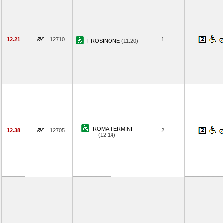
12.21
12710
1
FROSINONE
(11.20)
ROMA TERMINI
12.38
12705
2
(12.14)