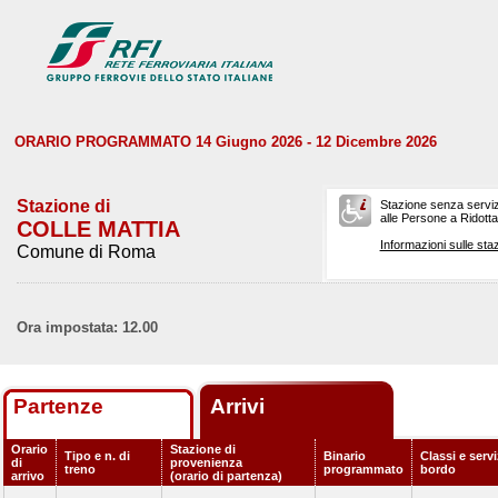
ORARIO PROGRAMMATO 14 Giugno 2026 - 12 Dicembre 2026
Stazione di
Stazione senza serviz
alle Persone a Ridotta 
COLLE MATTIA
Informazioni sulle staz
Comune di Roma
Ora impostata: 12.00
Partenze
Arrivi
Orario
Stazione di
Tipo e n. di
Binario
Classi e servi
di
provenienza
treno
programmato
bordo
arrivo
(orario di partenza)