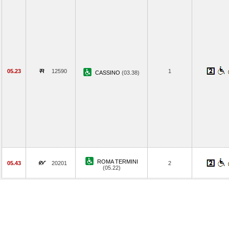
05.23
12590
1
CASSINO
(03.38)
ROMA TERMINI
05.43
20201
2
(05.22)