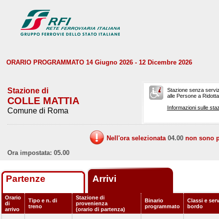
ORARIO PROGRAMMATO 14 Giugno 2026 - 12 Dicembre 2026
Stazione di
Stazione senza serviz
alle Persone a Ridotta 
COLLE MATTIA
Informazioni sulle staz
Comune di Roma
Nell'ora selezionata
04.00
non sono pr
Ora impostata: 05.00
Partenze
Arrivi
Orario
Stazione di
Tipo e n. di
Binario
Classi e serv
di
provenienza
treno
programmato
bordo
arrivo
(orario di partenza)