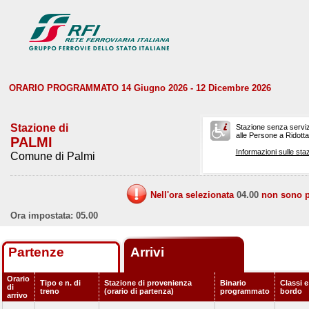
ORARIO PROGRAMMATO 14 Giugno 2026 - 12 Dicembre 2026
Stazione di
Stazione senza serviz
alle Persone a Ridotta 
PALMI
Informazioni sulle staz
Comune di Palmi
Nell'ora selezionata
04.00
non sono pr
Ora impostata: 05.00
Partenze
Arrivi
Orario
Tipo e n. di
Stazione di provenienza
Binario
Classi e
di
treno
(orario di partenza)
programmato
bordo
arrivo