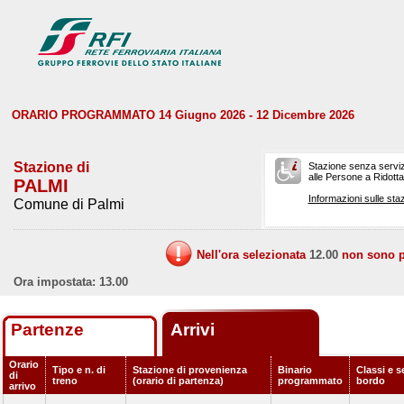
ORARIO PROGRAMMATO 14 Giugno 2026 - 12 Dicembre 2026
Stazione di
Stazione senza serviz
alle Persone a Ridotta 
PALMI
Informazioni sulle staz
Comune di Palmi
Nell'ora selezionata
12.00
non sono pr
Ora impostata: 13.00
Partenze
Arrivi
Orario
Tipo e n. di
Stazione di provenienza
Binario
Classi e s
di
treno
(orario di partenza)
programmato
bordo
arrivo