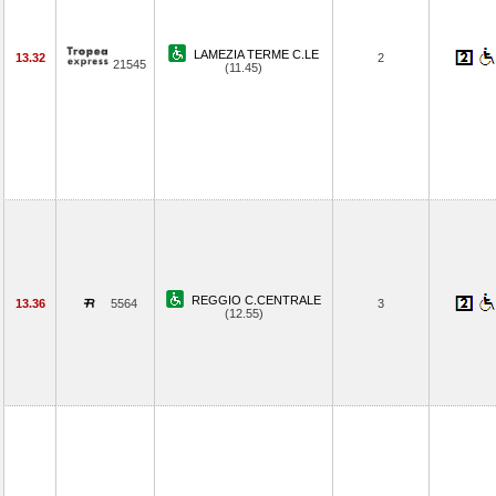
LAMEZIA TERME C.LE
13.32
2
21545
(11.45)
REGGIO C.CENTRALE
13.36
5564
3
(12.55)