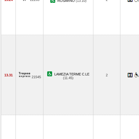
ROSARNO
(13.10)
LAMEZIA TERME C.LE
13.31
2
21545
(11.45)