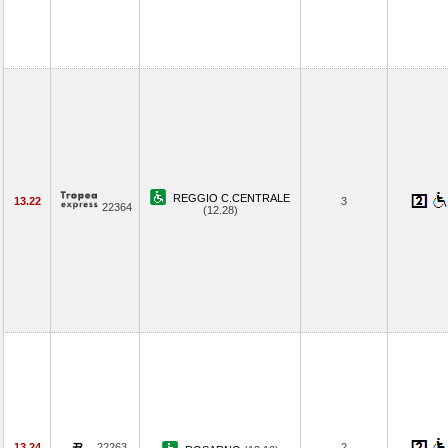
REGGIO C.CENTRALE
13.22
3
22364
(12.28)
13.24
22263
2