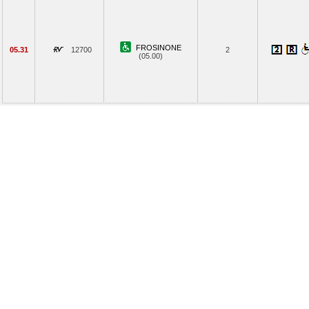
FROSINONE
05.31
12700
2
(05.00)