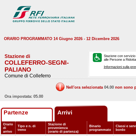
ORARIO PROGRAMMATO 14 Giugno 2026 - 12 Dicembre 2026
Stazione di
Stazione con servizio
alle Persone a Ridotta 
COLLEFERRO-SEGNI-
Informazioni sulla pre
PALIANO
Comune di Colleferro
Nell'ora selezionata
04.00
non sono pr
Ora impostata: 05.00
Partenze
Arrivi
Orario
Stazione di
Tipo e n. di
Binario
Classi e serv
di
provenienza
treno
programmato
bordo
arrivo
(orario di partenza)