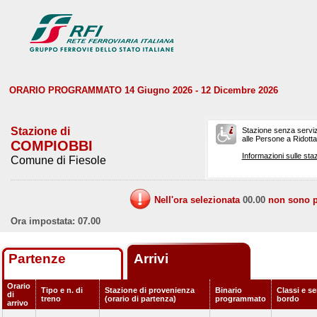
ORARIO PROGRAMMATO 14 Giugno 2026 - 12 Dicembre 2026
Stazione di
Stazione senza serviz
alle Persone a Ridotta 
COMPIOBBI
Informazioni sulle staz
Comune di Fiesole
Nell'ora selezionata
00.00
non sono pr
Ora impostata: 07.00
Partenze
Arrivi
Orario
Tipo e n. di
Stazione di provenienza
Binario
Classi e se
di
treno
(orario di partenza)
programmato
bordo
arrivo