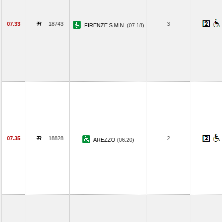
07.33
18743
3
FIRENZE S.M.N.
(07.18)
07.35
18828
2
AREZZO
(06.20)