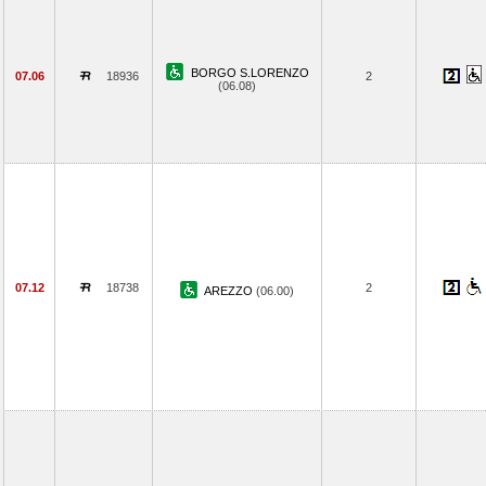
BORGO S.LORENZO
07.06
18936
2
(06.08)
07.12
18738
2
AREZZO
(06.00)