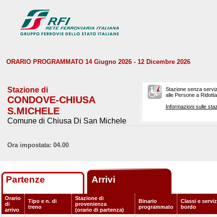
ORARIO PROGRAMMATO 14 Giugno 2026 - 12 Dicembre 2026
Stazione di
Stazione senza serviz
alle Persone a Ridotta 
CONDOVE-CHIUSA
Informazioni sulle staz
S.MICHELE
Comune di Chiusa Di San Michele
Ora impostata: 04.00
Partenze
Arrivi
Orario
Stazione di
Tipo e n. di
Binario
Classi e serviz
di
provenienza
treno
programmato
bordo
arrivo
(orario di partenza)