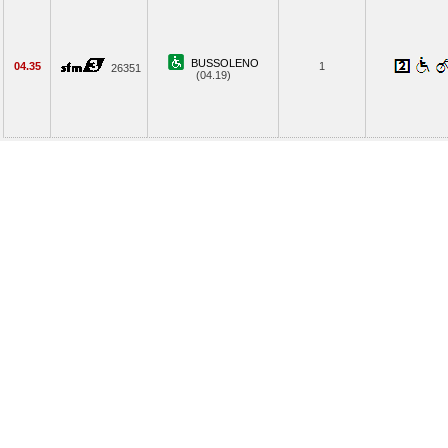
BUSSOLENO
04.35
1
26351
(04.19)