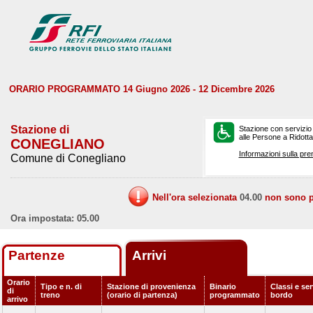
ORARIO PROGRAMMATO 14 Giugno 2026 - 12 Dicembre 2026
Stazione di
Stazione con servizio
alle Persone a Ridotta 
CONEGLIANO
Informazioni sulla pre
Comune di Conegliano
Nell'ora selezionata
04.00
non sono pr
Ora impostata: 05.00
Partenze
Arrivi
Orario
Tipo e n. di
Stazione di provenienza
Binario
Classi e ser
di
treno
(orario di partenza)
programmato
bordo
arrivo