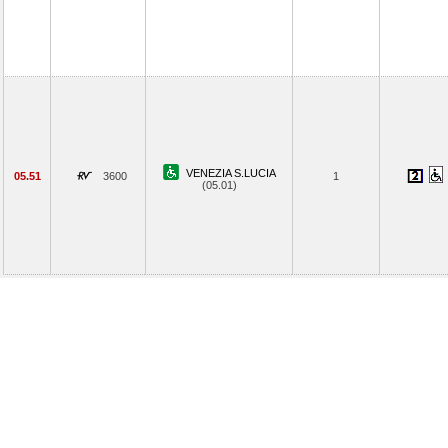
VENEZIA S.LUCIA
05.51
3600
1
(05.01)