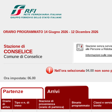
ORARIO PROGRAMMATO 14 Giugno 2026 - 12 Dicembre 2026
Stazione di
Stazione senza serviz
alle Persone a Ridotta 
CONSELICE
Informazioni sulle staz
Comune di Conselice
Nell'ora selezionata
04.00
non sono pr
Ora impostata: 06.00
Partenze
Arrivi
Orario
Stazione di
Tipo e n. di
Binario
Classi e serviz
di
provenienza
treno
programmato
bordo
arrivo
(orario di partenza)