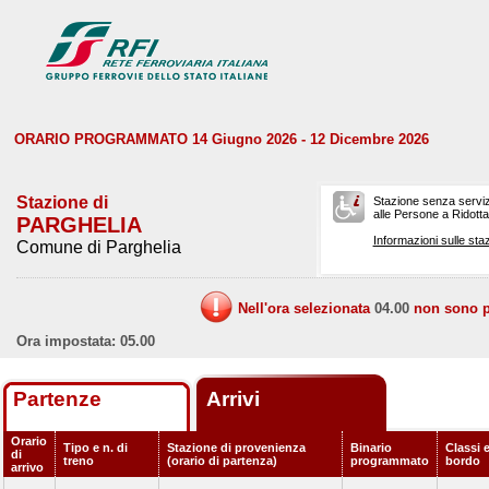
ORARIO PROGRAMMATO 14 Giugno 2026 - 12 Dicembre 2026
Stazione di
Stazione senza serviz
alle Persone a Ridotta 
PARGHELIA
Informazioni sulle staz
Comune di Parghelia
Nell'ora selezionata
04.00
non sono pr
Ora impostata: 05.00
Partenze
Arrivi
Orario
Tipo e n. di
Stazione di provenienza
Binario
Classi e
di
treno
(orario di partenza)
programmato
bordo
arrivo