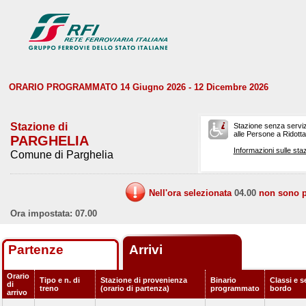
ORARIO PROGRAMMATO 14 Giugno 2026 - 12 Dicembre 2026
Stazione di
Stazione senza serviz
alle Persone a Ridotta 
PARGHELIA
Informazioni sulle staz
Comune di Parghelia
Nell'ora selezionata
04.00
non sono pr
Ora impostata: 07.00
Partenze
Arrivi
Orario
Tipo e n. di
Stazione di provenienza
Binario
Classi e s
di
treno
(orario di partenza)
programmato
bordo
arrivo