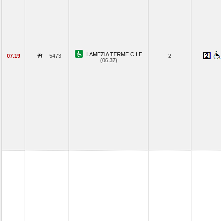
LAMEZIA TERME C.LE
07.19
5473
2
(06.37)