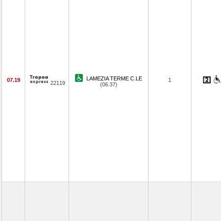
LAMEZIA TERME C.LE
07.19
1
22119
(06.37)