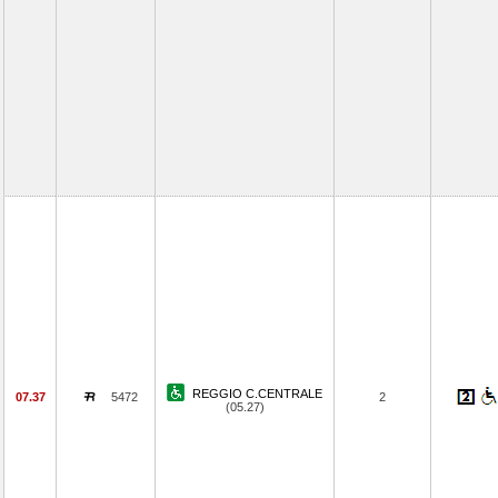
REGGIO C.CENTRALE
07.37
5472
2
(05.27)