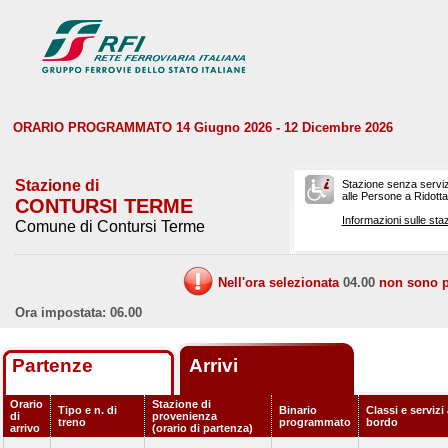
ORARIO PROGRAMMATO 14 Giugno 2026 - 12 Dicembre 2026
Stazione di
Stazione senza serviz
alle Persone a Ridotta 
CONTURSI TERME
Informazioni sulle staz
Comune di Contursi Terme
Nell'ora selezionata
04.00
non sono pr
Ora impostata: 06.00
Partenze
Arrivi
Orario
Stazione di
Tipo e n. di
Binario
Classi e servizi
di
provenienza
treno
programmato
bordo
arrivo
(orario di partenza)