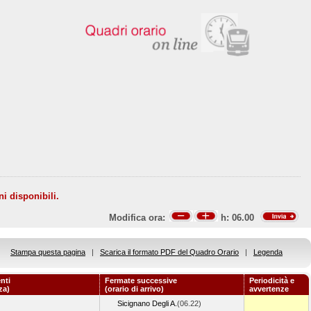
ni disponibili.
Modifica ora:
h:
06.00
Stampa questa pagina
|
Scarica il formato PDF del Quadro Orario
|
Legenda
nti
Fermate successive
Periodicità e
za)
(orario di arrivo)
avvertenze
Sicignano Degli A.
(06.22)