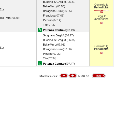
Buccino-S.Greg.M.
(06.31)
Controlla la
Bella-Muro
(06.50)
Periodicità
51)
Baragiano-Ruoti
(06.55)
Franciosa
(07.05)
Leggi le
re-Pers.
(06.03)
avvertenze
Picerno
(07.14)
Tito
(07.27)
Potenza Centrale
(07.49)
Sicignano Degli A.
(06.27)
Buccino-S.Greg.M.
(06.35)
Bella-Muro
(07.01)
Controlla la
51)
Periodicità
Baragiano-Ruoti
(07.06)
Picerno
(07.22)
Tito
(07.34)
Potenza Centrale
(07.47)
Modifica ora:
h:
06.00