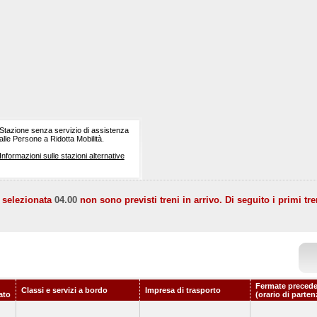
Stazione senza servizio di assistenza
alle Persone a Ridotta Mobilità.
Informazioni sulle stazioni alternative
a selezionata
04.00
non sono previsti treni in arrivo. Di seguito i primi tre
Fermate precede
Classi e servizi a bordo
Impresa di trasporto
ato
(orario di parten