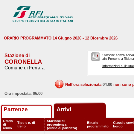
ORARIO PROGRAMMATO 14 Giugno 2026 - 12 Dicembre 2026
Stazione di
Stazione senza serviz
alle Persone a Ridotta 
CORONELLA
Informazioni sulle staz
Comune di Ferrara
Nell'ora selezionata
04.00
non sono pr
Ora impostata: 06.00
Partenze
Arrivi
Orario
Stazione di
Tipo e n. di
Binario
Classi e servi
di
provenienza
treno
programmato
bordo
arrivo
(orario di partenza)