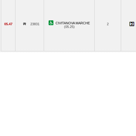
CIVITANOVA MARCHE
05.47
23831
2
(05.25)