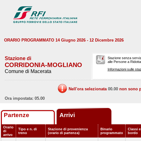
ORARIO PROGRAMMATO 14 Giugno 2026 - 12 Dicembre 2026
Stazione di
Stazione senza serviz
alle Persone a Ridotta 
CORRIDONIA-MOGLIANO
Informazioni sulle staz
Comune di Macerata
Nell'ora selezionata
00.00
non sono pr
Ora impostata: 05.00
Partenze
Arrivi
Orario
Tipo e n. di
Stazione di provenienza
Binario
Classi e
di
treno
(orario di partenza)
programmato
bordo
arrivo