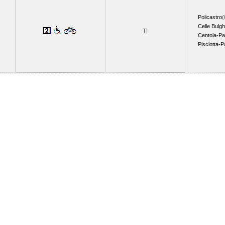
Policastro
(
Celle Bulgh
TI
Centola-Pa
Pisciotta-P