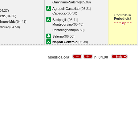
Omignano-Salento
(05.09)
Agropoli-Castellab.
(05.21)
04.27)
Capaccio
(05.30)
Controlla la
eria
(04.36)
Periodicità
Battipaglia
(05.41)
linuro-Mdc
(04.41)
Montecorvino
(05.45)
alinuro
(04.50)
Pontecagnano
(05.50)
Salerno
(06.00)
Napoli Centrale
(06.39)
Modifica ora:
h:
04.00