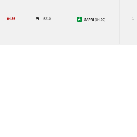
04.56
5210
1
SAPRI
(04.20)