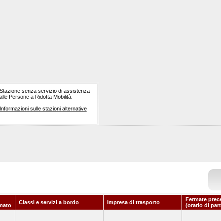
Stazione senza servizio di assistenza
alle Persone a Ridotta Mobilità.
Informazioni sulle stazioni alternative
Fermate prec
Classi e servizi a bordo
Impresa di trasporto
mato
(orario di par