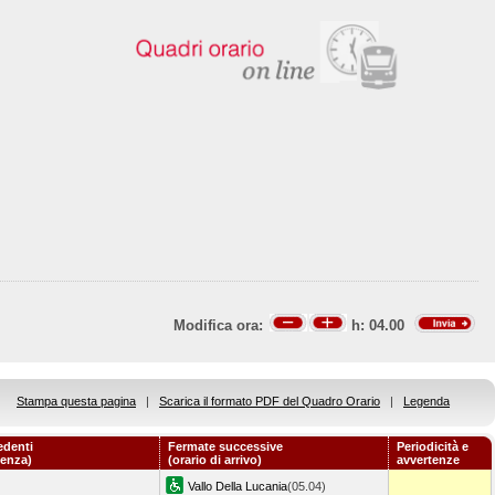
Modifica ora:
h:
04.00
Stampa questa pagina
|
Scarica il formato PDF del Quadro Orario
|
Legenda
edenti
Fermate successive
Periodicità e
tenza)
(orario di arrivo)
avvertenze
Vallo Della Lucania
(05.04)