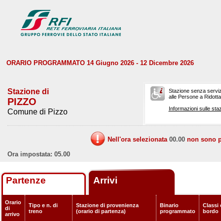
ORARIO PROGRAMMATO 14 Giugno 2026 - 12 Dicembre 2026
Stazione di
Stazione senza serviz
alle Persone a Ridotta 
PIZZO
Informazioni sulle staz
Comune di Pizzo
Nell'ora selezionata
00.00
non sono pr
Ora impostata: 05.00
Partenze
Arrivi
Orario
Tipo e n. di
Stazione di provenienza
Binario
Classi 
di
treno
(orario di partenza)
programmato
bordo
arrivo