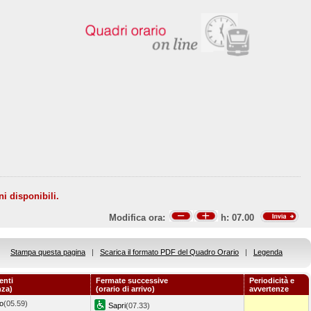
ni disponibili.
Modifica ora:
h:
07.00
Stampa questa pagina
|
Scarica il formato PDF del Quadro Orario
|
Legenda
enti
Fermate successive
Periodicità e
nza)
(orario di arrivo)
avvertenze
o
(05.59)
Sapri
(07.33)