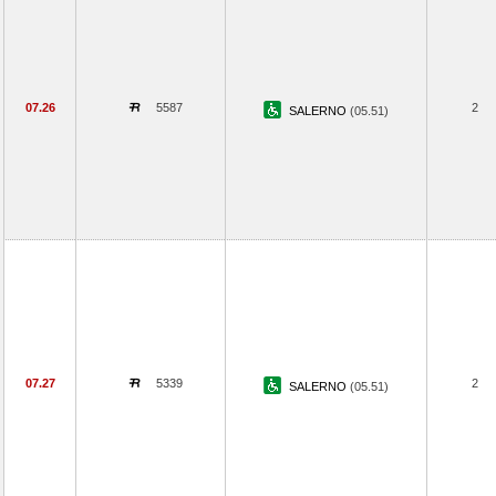
07.26
5587
2
SALERNO
(05.51)
07.27
5339
2
SALERNO
(05.51)