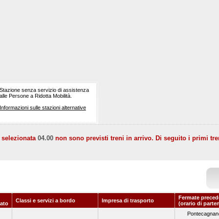
Stazione senza servizio di assistenza
alle Persone a Ridotta Mobilità.
Informazioni sulle stazioni alternative
a selezionata
04.00
non sono previsti treni in arrivo. Di seguito i primi tre
Fermate preced
Classi e servizi a bordo
Impresa di trasporto
ato
(orario di parte
Pontecagnan