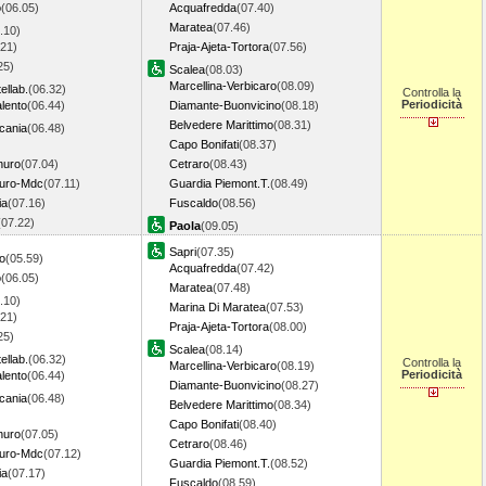
o
(06.05)
Acquafredda
(07.40)
Maratea
(07.46)
.10)
.21)
Praja-Ajeta-Tortora
(07.56)
25)
Scalea
(08.03)
Marcellina-Verbicaro
(08.09)
ellab.
(06.32)
Controlla la
Periodicità
lento
(06.44)
Diamante-Buonvicino
(08.18)
Belvedere Marittimo
(08.31)
ucania
(06.48)
)
Capo Bonifati
(08.37)
inuro
(07.04)
Cetraro
(08.43)
nuro-Mdc
(07.11)
Guardia Piemont.T.
(08.49)
ia
(07.16)
Fuscaldo
(08.56)
(07.22)
Paola
(09.05)
Sapri
(07.35)
o
(05.59)
Acquafredda
(07.42)
o
(06.05)
Maratea
(07.48)
.10)
Marina Di Maratea
(07.53)
.21)
Praja-Ajeta-Tortora
(08.00)
25)
Scalea
(08.14)
ellab.
(06.32)
Controlla la
Marcellina-Verbicaro
(08.19)
Periodicità
lento
(06.44)
Diamante-Buonvicino
(08.27)
ucania
(06.48)
Belvedere Marittimo
(08.34)
)
Capo Bonifati
(08.40)
inuro
(07.05)
Cetraro
(08.46)
nuro-Mdc
(07.12)
Guardia Piemont.T.
(08.52)
ia
(07.17)
Fuscaldo
(08.59)