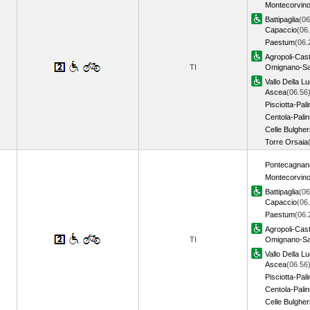
Montecorvin
Battipaglia
(06
Capaccio
(06
Paestum
(06.
Agropoli-Cast
TI
Omignano-Sa
Vallo Della L
Ascea
(06.56
Pisciotta-Pal
Centola-Pali
Celle Bulgher
Torre Orsaia
Pontecagnan
Montecorvin
Battipaglia
(06
Capaccio
(06
Paestum
(06.
Agropoli-Cast
TI
Omignano-Sa
Vallo Della L
Ascea
(06.56
Pisciotta-Pal
Centola-Pali
Celle Bulgher