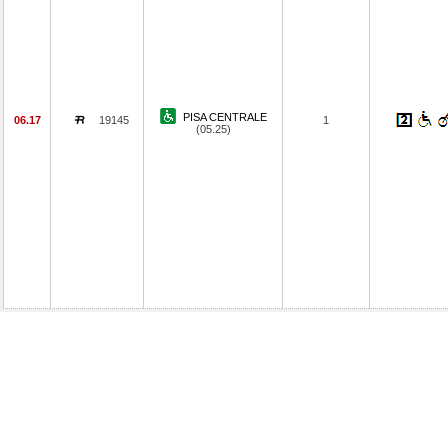
PISA CENTRALE
06.17
19145
1
(05.25)