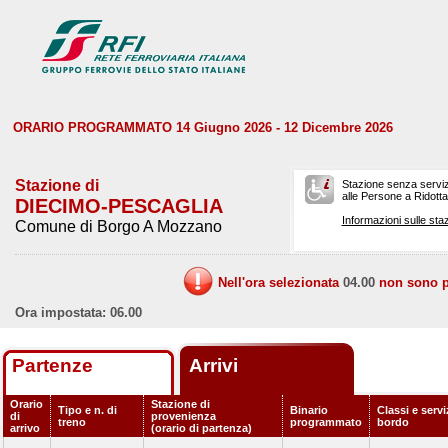
ORARIO PROGRAMMATO 14 Giugno 2026 - 12 Dicembre 2026
Stazione di
Stazione senza serviz
alle Persone a Ridotta 
DIECIMO-PESCAGLIA
Informazioni sulle staz
Comune di Borgo A Mozzano
Nell'ora selezionata
04.00
non sono pr
Ora impostata: 06.00
Partenze
Arrivi
Orario
Stazione di
Tipo e n. di
Binario
Classi e servi
di
provenienza
treno
programmato
bordo
arrivo
(orario di partenza)