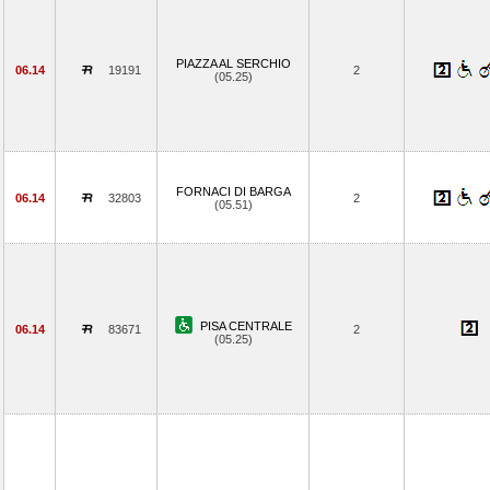
PIAZZA AL SERCHIO
06.14
19191
2
(05.25)
FORNACI DI BARGA
06.14
32803
2
(05.51)
PISA CENTRALE
06.14
83671
2
(05.25)