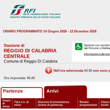
ORARIO PROGRAMMATO 14 Giugno 2026 - 12 Dicembre 2026
Stazione di
Stazione con servizio
alle Persone a Ridotta 
REGGIO DI CALABRIA
Informazioni sulla pre
CENTRALE
Comune di Reggio Di Calabria
Nell'ora selezionata
04.00
non sono pr
Ora impostata: 06.00
Partenze
Arrivi
Orario
Tipo e n. di
Stazione di provenienza
Binario
Classi 
di
treno
(orario di partenza)
programmato
bordo
arrivo