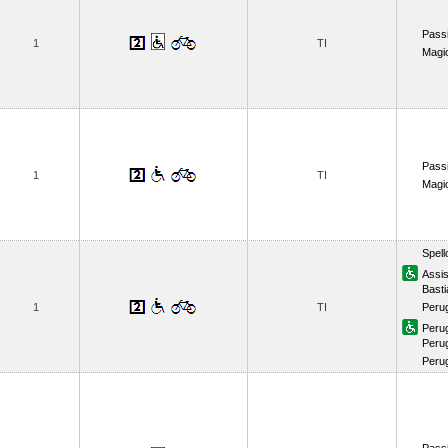
Passi
1
TI
Magi
Passi
1
TI
Magi
Spell
Assis
Basti
1
TI
Perug
Peru
Perug
Perug