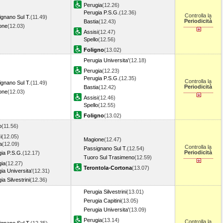
Perugia
(12.26)
Perugia P.S.G.
(12.36)
Controlla la
gnano Sul T.
(11.49)
Periodicità
Bastia
(12.43)
one
(12.03)
Assisi
(12.47)
Spello
(12.56)
Foligno
(13.02)
Perugia Universita'
(12.18)
Perugia
(12.23)
Perugia P.S.G.
(12.35)
Controlla la
gnano Sul T.
(11.49)
Periodicità
Bastia
(12.42)
one
(12.03)
Assisi
(12.46)
Spello
(12.55)
Foligno
(13.02)
o
(11.56)
i
(12.05)
Magione
(12.47)
a
(12.09)
Controlla la
Passignano Sul T.
(12.54)
Periodicità
ia P.S.G.
(12.17)
Tuoro Sul Trasimeno
(12.59)
gia
(12.27)
Terontola-Cortona
(13.07)
ia Universita'
(12.31)
ia Silvestrini
(12.36)
Perugia Silvestrini
(13.01)
Perugia Capitini
(13.05)
Perugia Universita'
(13.09)
Perugia
(13.14)
Controlla la