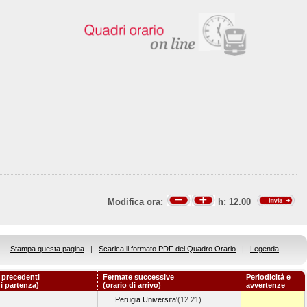
Modifica ora:
h:
12.00
Stampa questa pagina
|
Scarica il formato PDF del Quadro Orario
|
Legenda
 precedenti
Fermate successive
Periodicità e
di partenza)
(orario di arrivo)
avvertenze
Perugia Universita'
(12.21)