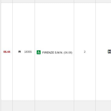
06.44
18355
2
FIRENZE S.M.N.
(06.08)