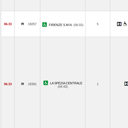
06.33
18257
5
FIRENZE S.M.N.
(06.02)
LA SPEZIA CENTRALE
06.33
18391
1
(04.43)