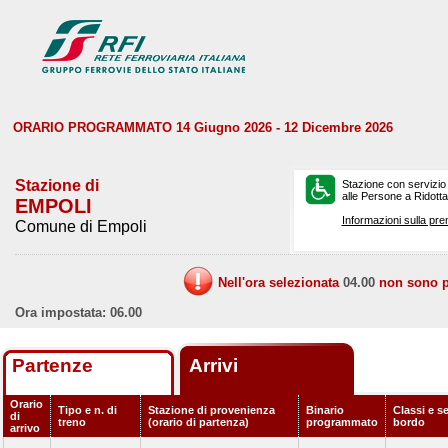
ORARIO PROGRAMMATO 14 Giugno 2026 - 12 Dicembre 2026
Stazione di
Stazione con servizio
alle Persone a Ridotta 
EMPOLI
Informazioni sulla pre
Comune di Empoli
Nell'ora selezionata
04.00
non sono pr
Ora impostata: 06.00
Partenze
Arrivi
Orario
Tipo e n. di
Stazione di provenienza
Binario
Classi e se
di
treno
(orario di partenza)
programmato
bordo
arrivo