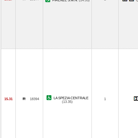
FIRENZE S.M.N.
(14.53)
LA SPEZIA CENTRALE
15.31
18394
1
(13.35)