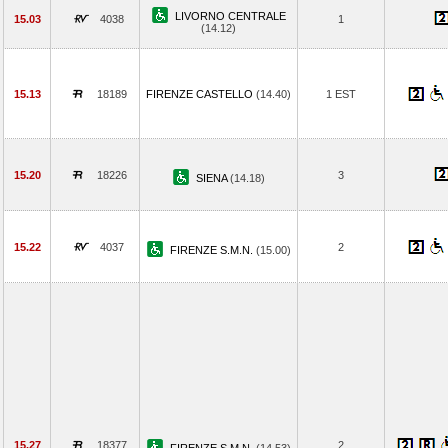
LIVORNO CENTRALE
15.03
4038
1
(14.12)
15.13
18189
FIRENZE CASTELLO
(14.40)
1 EST
15.20
18226
3
SIENA
(14.18)
15.22
4037
2
FIRENZE S.M.N.
(15.00)
15.27
18377
2