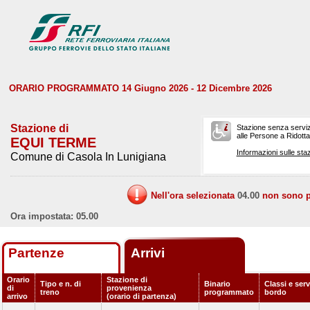
ORARIO PROGRAMMATO 14 Giugno 2026 - 12 Dicembre 2026
Stazione di
Stazione senza serviz
alle Persone a Ridotta 
EQUI TERME
Informazioni sulle staz
Comune di Casola In Lunigiana
Nell'ora selezionata
04.00
non sono pr
Ora impostata: 05.00
Partenze
Arrivi
Orario
Stazione di
Tipo e n. di
Binario
Classi e serv
di
provenienza
treno
programmato
bordo
arrivo
(orario di partenza)