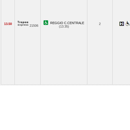
REGGIO C.CENTRALE
13.50
2
21506
(13.35)