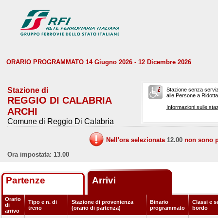
ORARIO PROGRAMMATO 14 Giugno 2026 - 12 Dicembre 2026
Stazione di
Stazione senza serviz
alle Persone a Ridotta 
REGGIO DI CALABRIA
Informazioni sulle staz
ARCHI
Comune di Reggio Di Calabria
Nell'ora selezionata
12.00
non sono pr
Ora impostata: 13.00
Partenze
Arrivi
Orario
Tipo e n. di
Stazione di provenienza
Binario
Classi e s
di
treno
(orario di partenza)
programmato
bordo
arrivo