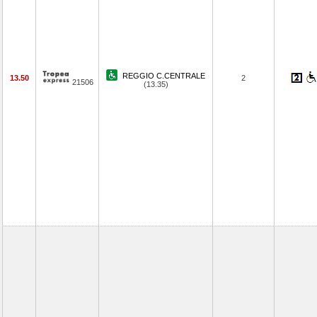
REGGIO C.CENTRALE
13.50
2
21506
(13.35)