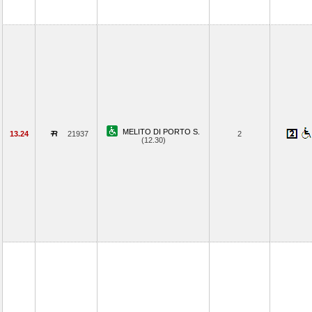
MELITO DI PORTO S.
13.24
21937
2
(12.30)