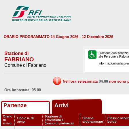
ORARIO PROGRAMMATO 14 Giugno 2026 - 12 Dicembre 2026
Stazione di
Stazione con servizio
alle Persone a Ridotta 
FABRIANO
Informazioni sulla pre
Comune di Fabriano
Nell'ora selezionata
04.00
non sono pr
Ora impostata: 05.00
Partenze
Arrivi
Orario
Stazione di
Tipo e n. di
Binario
Classi e serviz
di
provenienza
treno
programmato
bordo
arrivo
(orario di partenza)