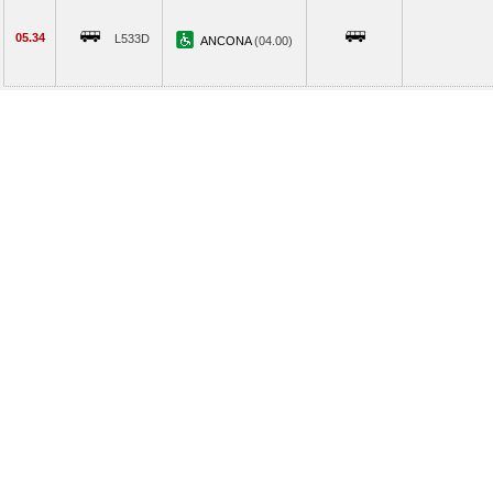
05.34
L533D
ANCONA
(04.00)