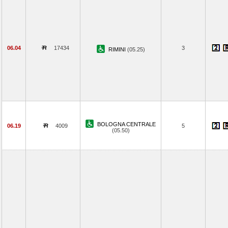
06.04
17434
3
RIMINI
(05.25)
BOLOGNA CENTRALE
06.19
4009
5
(05.50)