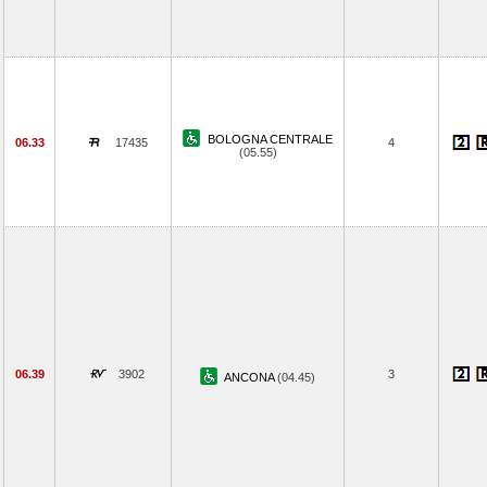
BOLOGNA CENTRALE
06.33
17435
4
(05.55)
06.39
3902
3
ANCONA
(04.45)