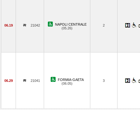
NAPOLI CENTRALE
06.19
21042
2
(05.26)
FORMIA-GAETA
06.29
21041
3
(06.05)