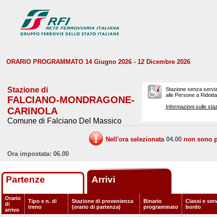
ORARIO PROGRAMMATO 14 Giugno 2026 - 12 Dicembre 2026
Stazione di
Stazione senza serviz
alle Persone a Ridotta 
FALCIANO-MONDRAGONE-
Informazioni sulle staz
CARINOLA
Comune di Falciano Del Massico
Nell'ora selezionata
04.00
non sono pr
Ora impostata: 06.00
Partenze
Arrivi
Orario
Tipo e n. di
Stazione di provenienza
Binario
Classi e serv
di
treno
(orario di partenza)
programmato
bordo
arrivo