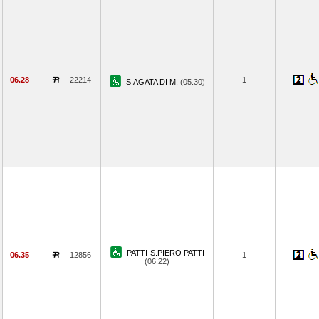
06.28
22214
1
S.AGATA DI M.
(05.30)
PATTI-S.PIERO PATTI
06.35
12856
1
(06.22)