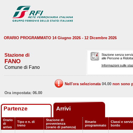
ORARIO PROGRAMMATO 14 Giugno 2026 - 12 Dicembre 2026
Stazione di
Stazione senza serviz
alle Persone a Ridotta 
FANO
Informazioni sulle staz
Comune di Fano
Nell'ora selezionata
04.00
non sono pr
Ora impostata: 06.00
Partenze
Arrivi
Orario
Stazione di
Tipo e n. di
Binario
Classi e serviz
di
provenienza
treno
programmato
bordo
arrivo
(orario di partenza)