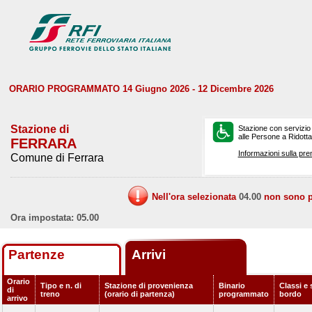
ORARIO PROGRAMMATO 14 Giugno 2026 - 12 Dicembre 2026
Stazione di
Stazione con servizio
alle Persone a Ridotta 
FERRARA
Informazioni sulla pre
Comune di Ferrara
Nell'ora selezionata
04.00
non sono pr
Ora impostata: 05.00
Partenze
Arrivi
Orario
Tipo e n. di
Stazione di provenienza
Binario
Classi e 
di
treno
(orario di partenza)
programmato
bordo
arrivo