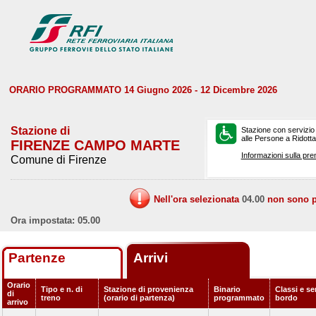
ORARIO PROGRAMMATO 14 Giugno 2026 - 12 Dicembre 2026
Stazione di
Stazione con servizio
alle Persone a Ridotta 
FIRENZE CAMPO MARTE
Informazioni sulla pre
Comune di Firenze
Nell'ora selezionata
04.00
non sono pr
Ora impostata: 05.00
Partenze
Arrivi
Orario
Tipo e n. di
Stazione di provenienza
Binario
Classi e ser
di
treno
(orario di partenza)
programmato
bordo
arrivo