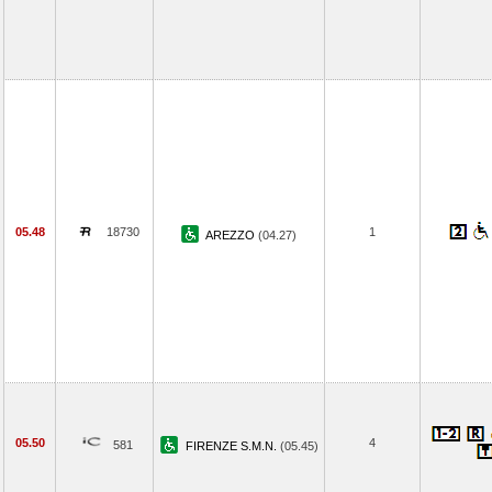
05.48
18730
1
AREZZO
(04.27)
05.50
4
581
FIRENZE S.M.N.
(05.45)