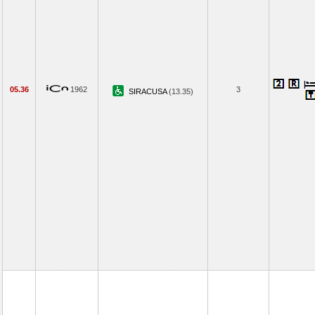
05.36
1962
3
SIRACUSA
(13.35)