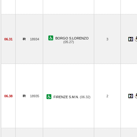
BORGO S.LORENZO
06.31
18934
3
(05.27)
06.38
18935
2
FIRENZE S.M.N.
(06.32)