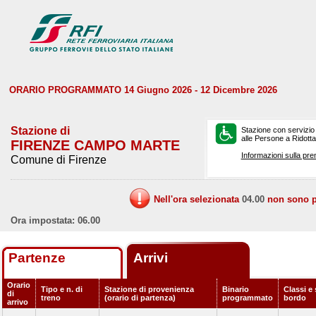
ORARIO PROGRAMMATO 14 Giugno 2026 - 12 Dicembre 2026
Stazione di
Stazione con servizio
alle Persone a Ridotta 
FIRENZE CAMPO MARTE
Informazioni sulla pre
Comune di Firenze
Nell'ora selezionata
04.00
non sono pr
Ora impostata: 06.00
Partenze
Arrivi
Orario
Tipo e n. di
Stazione di provenienza
Binario
Classi e 
di
treno
(orario di partenza)
programmato
bordo
arrivo