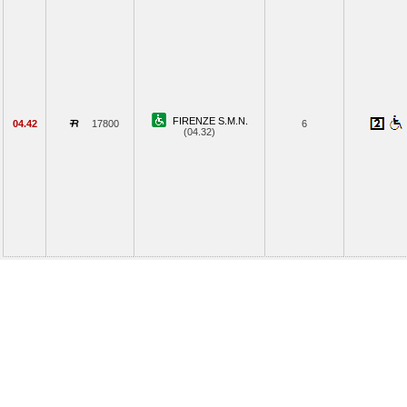
FIRENZE S.M.N.
04.42
17800
6
(04.32)