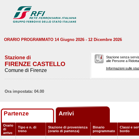
ORARIO PROGRAMMATO 14 Giugno 2026 - 12 Dicembre 2026
Stazione di
Stazione senza serviz
alle Persone a Ridotta 
FIRENZE CASTELLO
Informazioni sulle staz
Comune di Firenze
Ora impostata: 04.00
Partenze
Arrivi
Orario
Tipo e n. di
Stazione di provenienza
Binario
Classi e ser
di
treno
(orario di partenza)
programmato
bordo
arrivo