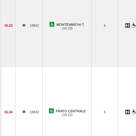
MONTEVARCHI-T.
15.23
18842
6
(14.13)
PRATO CENTRALE
15.34
18843
5
(15.12)