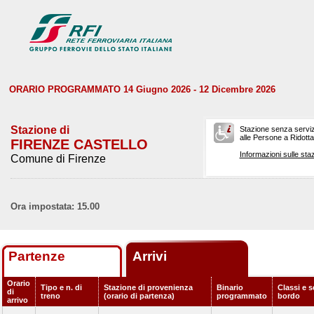
ORARIO PROGRAMMATO 14 Giugno 2026 - 12 Dicembre 2026
Stazione di
Stazione senza serviz
alle Persone a Ridotta 
FIRENZE CASTELLO
Informazioni sulle staz
Comune di Firenze
Ora impostata: 15.00
Partenze
Arrivi
Orario
Tipo e n. di
Stazione di provenienza
Binario
Classi e s
di
treno
(orario di partenza)
programmato
bordo
arrivo