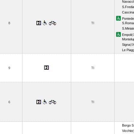
Navacc
S.Fredia
Cascina
Pontede
8
TI
S.Roman
S.Minia
Empoli
(
Montelu
Signa
(0
Le Piag
9
TI
6
TI
Borgo S
Vicchio
(