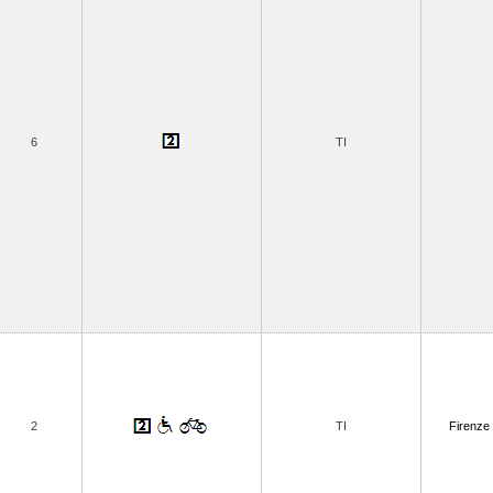
6
TI
2
TI
Firenze 