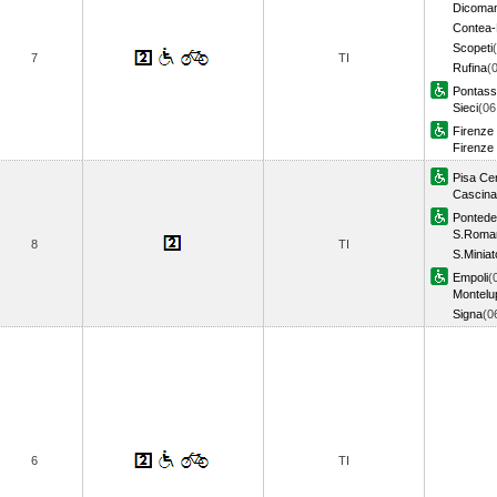
Dicoma
Contea
Scopeti
7
TI
Rufina
(
Pontass
Sieci
(06
Firenze
Firenze 
Pisa Cen
Cascina
Pontede
S.Roman
8
TI
S.Minia
Empoli
(
Montelu
Signa
(0
6
TI