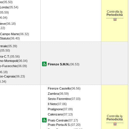
no
(05.50)
-Londa
(05.54)
Controlla la
(05.59)
Periodicità
06.04)
ieve
(06.18)
.22)
 Campo Marte
(06.32)
Statuto
(06.40)
trale
(05.39)
(05.50)
ra-C.T.
(05.56)
o-Montopoli
(06.04)
Firenze S.M.N.
(06.53)
to-Fucecchio
(06.09)
06.18)
po-Capraia
(06.23)
6.34)
Firenze Castello
(06.56)
Zambra
(06.59)
Sesto Fiorentino
(07.03)
Il Neto
(07.06)
Pratignone
(07.09)
Calenzano
(07.13)
Controlla la
Periodicità
Prato Centrale
(07.17)
Prato Porta Al S.
(07.20)