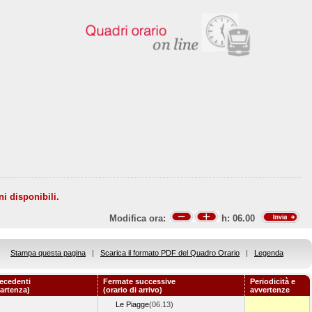
ni disponibili.
Modifica ora:
h:
06.00
Stampa questa pagina
|
Scarica il formato PDF del Quadro Orario
|
Legenda
ecedenti
Fermate successive
Periodicità e
partenza)
(orario di arrivo)
avvertenze
Le Piagge
(06.13)