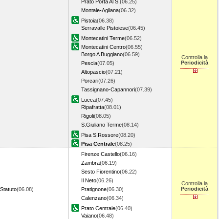
Prato Porta Al S.
(06.25)
Montale-Agliana
(06.32)
Pistoia
(06.38)
Serravalle Pistoiese
(06.45)
Montecatini Terme
(06.52)
Montecatini Centro
(06.55)
Borgo A Buggiano
(06.59)
Controlla la
Periodicità
Pescia
(07.05)
Altopascio
(07.21)
Porcari
(07.26)
Tassignano-Capannori
(07.39)
Lucca
(07.45)
Ripafratta
(08.01)
Rigoli
(08.05)
S.Giuliano Terme
(08.14)
Pisa S.Rossore
(08.20)
Pisa Centrale
(08.25)
Firenze Castello
(06.16)
Zambra
(06.19)
Sesto Fiorentino
(06.22)
Il Neto
(06.26)
Controlla la
Periodicità
Statuto
(06.08)
Pratignone
(06.30)
Calenzano
(06.34)
Prato Centrale
(06.40)
Vaiano
(06.48)