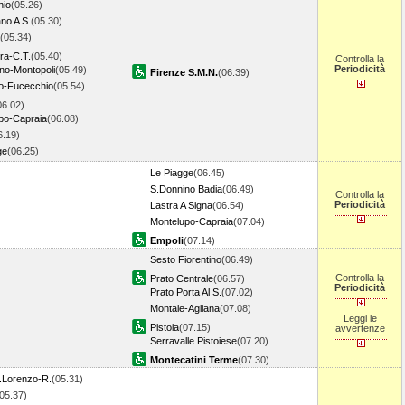
hio
(05.26)
no A S.
(05.30)
(05.34)
ra-C.T.
(05.40)
Controlla la
Periodicità
o-Montopoli
(05.49)
Firenze S.M.N.
(06.39)
to-Fucecchio
(05.54)
06.02)
po-Capraia
(06.08)
6.19)
ge
(06.25)
Le Piagge
(06.45)
S.Donnino Badia
(06.49)
Controlla la
Periodicità
Lastra A Signa
(06.54)
Montelupo-Capraia
(07.04)
Empoli
(07.14)
Sesto Fiorentino
(06.49)
Controlla la
Prato Centrale
(06.57)
Periodicità
Prato Porta Al S.
(07.02)
Montale-Agliana
(07.08)
Leggi le
Pistoia
(07.15)
avvertenze
Serravalle Pistoiese
(07.20)
Montecatini Terme
(07.30)
.Lorenzo-R.
(05.31)
05.37)