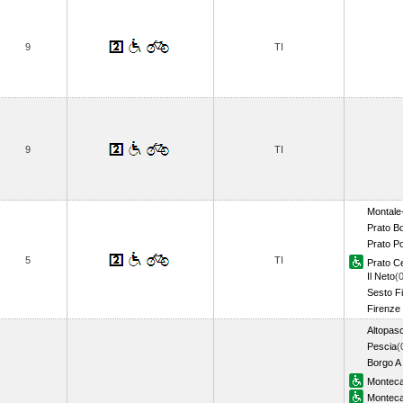
9
TI
9
TI
Montale
Prato B
Prato Po
5
TI
Prato Ce
Il Neto
(
Sesto Fi
Firenze 
Altopasc
Pescia
(
Borgo A
Monteca
Monteca