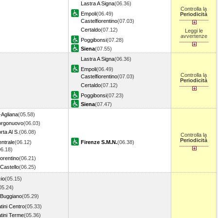
Lastra A Signa
(06.36)
Controlla la
Empoli
(06.49)
Periodicità
Castelfiorentino
(07.03)
Certaldo
(07.12)
Leggi le
avvertenze
Poggibonsi
(07.28)
Siena
(07.55)
Lastra A Signa
(06.36)
Empoli
(06.49)
Controlla la
Castelfiorentino
(07.03)
Periodicità
Certaldo
(07.12)
Poggibonsi
(07.23)
Siena
(07.47)
-Agliana
(05.58)
orgonuovo
(06.03)
rta Al S.
(06.08)
Controlla la
Periodicità
ntrale
(06.12)
Firenze S.M.N.
(06.38)
06.18)
orentino
(06.21)
Castello
(06.25)
io
(05.15)
05.24)
 Buggiano
(05.29)
tini Centro
(05.33)
tini Terme
(05.36)