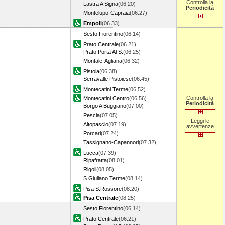
Controlla la
Lastra A Signa
(06.20)
Periodicità
Montelupo-Capraia
(06.27)
Empoli
(06.33)
Sesto Fiorentino
(06.14)
Prato Centrale
(06.21)
Prato Porta Al S.
(06.25)
Montale-Agliana
(06.32)
Pistoia
(06.38)
Serravalle Pistoiese
(06.45)
Montecatini Terme
(06.52)
Controlla la
Montecatini Centro
(06.56)
Periodicità
Borgo A Buggiano
(07.00)
Pescia
(07.05)
Leggi le
Altopascio
(07.19)
avvertenze
Porcari
(07.24)
Tassignano-Capannori
(07.32)
Lucca
(07.39)
Ripafratta
(08.01)
Rigoli
(08.05)
S.Giuliano Terme
(08.14)
Pisa S.Rossore
(08.20)
Pisa Centrale
(08.25)
Sesto Fiorentino
(06.14)
Prato Centrale
(06.21)