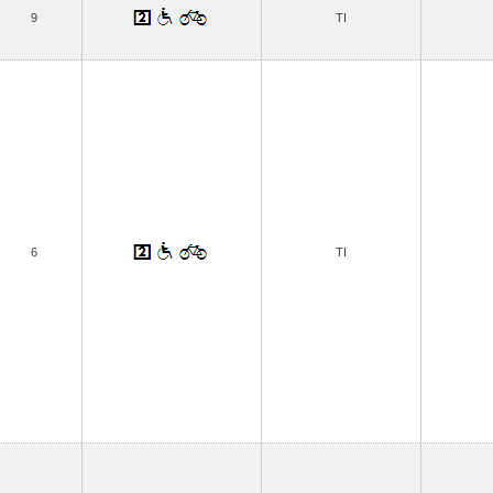
9
TI
6
TI