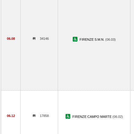
06.08
34146
FIRENZE S.M.N.
(06.03)
06.12
17858
FIRENZE CAMPO MARTE
(06.02)