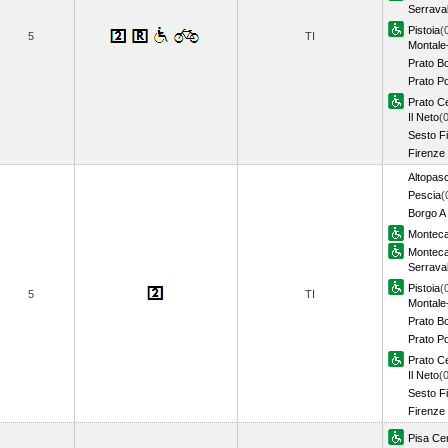
Serraval
Pistoia
(
5
TI
Montale
Prato B
Prato Po
Prato Ce
Il Neto
(
Sesto Fi
Firenze 
Altopasc
Pescia
(
Borgo A
Monteca
Monteca
Serraval
Pistoia
(
5
TI
Montale
Prato B
Prato Po
Prato Ce
Il Neto
(
Sesto Fi
Firenze 
Pisa Cen