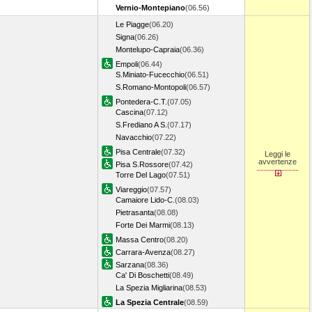
Vernio-Montepiano
(06.56)
Le Piagge
(06.20)
Signa
(06.26)
Montelupo-Capraia
(06.36)
Empoli
(06.44)
S.Miniato-Fucecchio
(06.51)
S.Romano-Montopoli
(06.57)
Pontedera-C.T.
(07.05)
Cascina
(07.12)
S.Frediano A S.
(07.17)
Navacchio
(07.22)
Pisa Centrale
(07.32)
Leggi le
avvertenze
Pisa S.Rossore
(07.42)
Torre Del Lago
(07.51)
Viareggio
(07.57)
Camaiore Lido-C.
(08.03)
Pietrasanta
(08.08)
Forte Dei Marmi
(08.13)
Massa Centro
(08.20)
Carrara-Avenza
(08.27)
Sarzana
(08.36)
Ca' Di Boschetti
(08.49)
La Spezia Migliarina
(08.53)
La Spezia Centrale
(08.59)