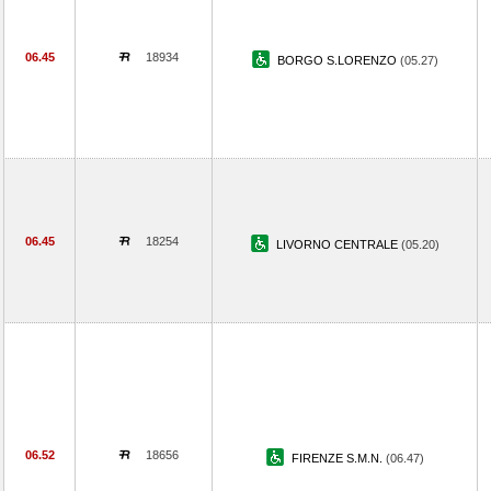
06.45
18934
BORGO S.LORENZO
(05.27)
06.45
18254
LIVORNO CENTRALE
(05.20)
06.52
18656
FIRENZE S.M.N.
(06.47)