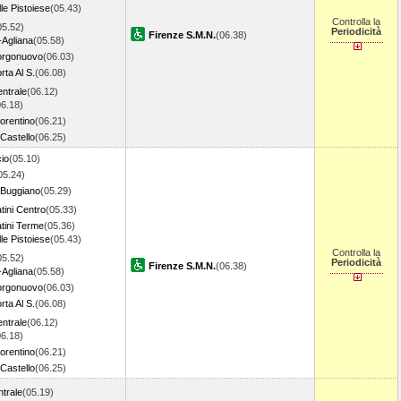
le Pistoiese
(05.43)
Controlla la
05.52)
Periodicità
Firenze S.M.N.
(06.38)
-Agliana
(05.58)
orgonuovo
(06.03)
rta Al S.
(06.08)
ntrale
(06.12)
06.18)
orentino
(06.21)
Castello
(06.25)
io
(05.10)
05.24)
 Buggiano
(05.29)
tini Centro
(05.33)
tini Terme
(05.36)
le Pistoiese
(05.43)
Controlla la
05.52)
Periodicità
Firenze S.M.N.
(06.38)
-Agliana
(05.58)
orgonuovo
(06.03)
rta Al S.
(06.08)
ntrale
(06.12)
06.18)
orentino
(06.21)
Castello
(06.25)
trale
(05.19)