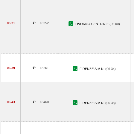
06.31
18252
LIVORNO CENTRALE
(05.00)
06.39
18261
FIRENZE S.M.N.
(06.34)
06.43
18460
FIRENZE S.M.N.
(06.38)