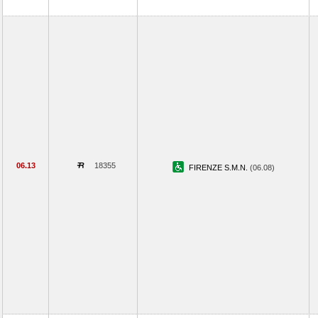
06.13
18355
FIRENZE S.M.N.
(06.08)