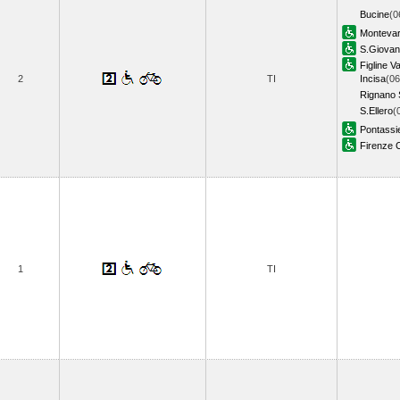
Bucine
(0
Montevar
S.Giovan
Figline V
2
TI
Incisa
(06
Rignano S
S.Ellero
(
Pontassi
Firenze 
1
TI