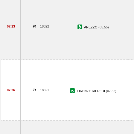
07.13
18822
AREZZO
(05.55)
07.36
18821
FIRENZE RIFREDI
(07.32)