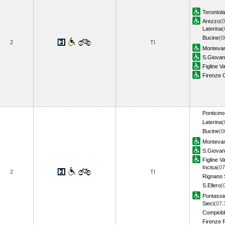
Terontol
Arezzo
(0
Laterina
(
Bucine
(0
2
TI
Montevar
S.Giovan
Figline V
Firenze 
Ponticino
Laterina
(
Bucine
(0
Montevar
S.Giovan
Figline V
Incisa
(07
2
TI
Rignano S
S.Ellero
(
Pontassi
Sieci
(07.
Compiob
Firenze