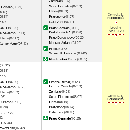
Zambra
(07.55)
Sesto Fiorentino
(07.59)
a-Cortona
(06.21)
Il Neto
(08.03)
6.40)
Controlla la
06.54)
Pratignone
(08.07)
Periodicità
6.59)
Calenzano
(08.11)
Leggi le
chi-T.
(07.06)
Prato Centrale
(08.16)
avvertenze
Prato Porta Al S.
(08.20)
ni Valdarno
(07.11)
Prato Borgonuovo
(08.23)
aldarno
(07.17)
Montale-Agliana
(08.29)
Campo Marte
(07.33)
Pistoia
(08.37)
Serravalle Pistoiese
(08.42)
Montecatini Terme
(08.52)
(06.32)
06.38)
6.43)
chi-T.
(06.50)
Firenze Rifredi
(07.54)
Firenze Castello
(07.59)
ni Valdarno
(06.56)
Zambra
(08.03)
aldarno
(07.02)
Controlla la
.08)
Sesto Fiorentino
(08.07)
Periodicità
ull'arno
(07.16)
Il Neto
(08.10)
07.20)
Pratignone
(08.14)
Calenzano
(08.18)
eve
(07.27)
32)
Prato Centrale
(08.25)
bi
(07.36)
 Rovezzano
(07.42)