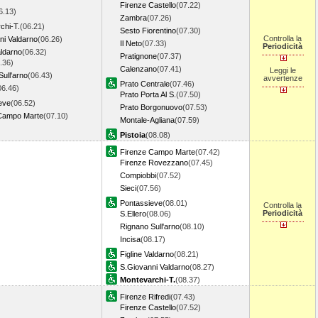
Firenze Castello
(07.22)
6.13)
Zambra
(07.26)
chi-T.
(06.21)
Sesto Fiorentino
(07.30)
Controlla la
ni Valdarno
(06.26)
Il Neto
(07.33)
Periodicità
aldarno
(06.32)
Pratignone
(07.37)
.36)
Calenzano
(07.41)
Leggi le
ull'arno
(06.43)
avvertenze
Prato Centrale
(07.46)
06.46)
Prato Porta Al S.
(07.50)
eve
(06.52)
Prato Borgonuovo
(07.53)
Campo Marte
(07.10)
Montale-Agliana
(07.59)
Pistoia
(08.08)
Firenze Campo Marte
(07.42)
Firenze Rovezzano
(07.45)
Compiobbi
(07.52)
Sieci
(07.56)
Pontassieve
(08.01)
Controlla la
Periodicità
S.Ellero
(08.06)
Rignano Sull'arno
(08.10)
Incisa
(08.17)
Figline Valdarno
(08.21)
S.Giovanni Valdarno
(08.27)
Montevarchi-T.
(08.37)
Firenze Rifredi
(07.43)
Firenze Castello
(07.52)