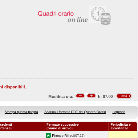
ni disponibili.
Modifica ora:
h:
07.00
Stampa questa pagina
|
Scarica il formato PDF del Quadro Orario
|
Legenda
cedenti
Fermate successive
Periodicità e
artenza)
(orario di arrivo)
avvertenze
Firenze Rifredi
(07.17)