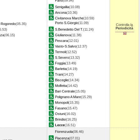
Fano
(09.54)
Senigallia
(10.08)
Ancona
(10.36)
Civitanova Marche
(10.59)
Porto S.Giorgio
(11.09)
o Rogoredo
(05.35)
Controlla la
Periodicità
5.53)
S.Benedetto Del T.
(11.24)
nza
(06.15)
Giulianova
(11.38)
Pescara
(12.01)
Vasto-S.Salvo
(12.37)
Termoli
(12.52)
S.Severo
(13.32)
Foggia
(13.49)
Barletta
(14.19)
Trani
(14.27)
Bisceglie
(14.34)
Molfetta
(14.42)
Bari Centrale
(15.05)
Polignano A Mare
(15.29)
Monopoli
(15.35)
Fasano
(15.47)
Ostuni
(16.02)
Brindisi
(16.25)
Lecce
(16.51)
Fiorenzuola
(06.46)
Piacenza
(07.01)