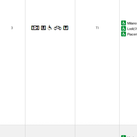
Milan
3
TI
Lodi
(0
Piace