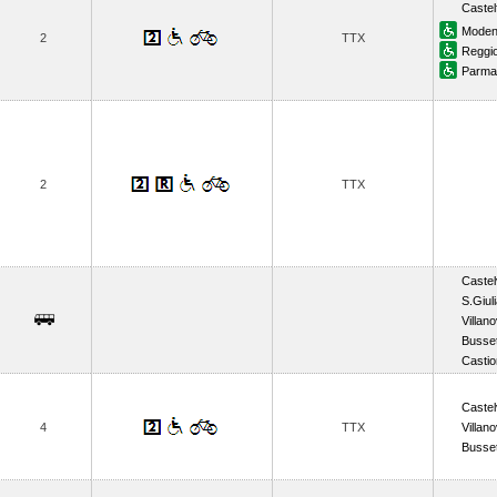
Castel
Mode
2
TTX
Reggio
Parma
2
TTX
Castel
S.Giul
Villan
Busse
Casti
Castel
4
TTX
Villan
Busse