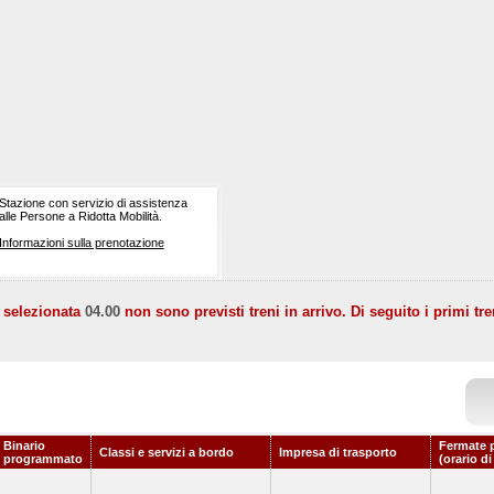
Stazione con servizio di assistenza
alle Persone a Ridotta Mobilità.
Informazioni sulla prenotazione
a selezionata
04.00
non sono previsti treni in arrivo. Di seguito i primi tre
Binario
Fermate 
Classi e servizi a bordo
Impresa di trasporto
programmato
(orario d