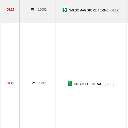
06.26
18001
SALSOMAGGIORE TERME
(06.19)
06.29
1797
MILANO CENTRALE
(05.15)