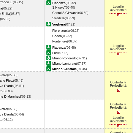
franco E.
(05.15)
Piacenza
(06.32)
Leggi le
S.Nicolo'
(06.40)
na
(05.22)
avvertenze
Castel S.Giovanni
(06.50)
 Emilia
(05.37)
Stradella
(06.59)
(05.52)
Voghera
(07.21)
Fiorenzuola
(06.27)
Cadeo
(06.32)
Pontenure
(06.37)
Leggi le
Piacenza
(06.48)
avvertenze
Lodi
(07.13)
Milano Rogoredo
(07.31)
Milano Lambrate
(07.37)
Milano Centrale
(07.45)
vetro
(05.38)
iano Piac.
(05.45)
Controlla la
Periodicità
ova D'arda
(05.51)
to
(06.03)
one D.Marchesi
(06.13)
Controlla la
Periodicità
vetro
(05.55)
ova D'arda
(06.04)
Leggi le
to
(06.12)
avvertenze
Controlla la