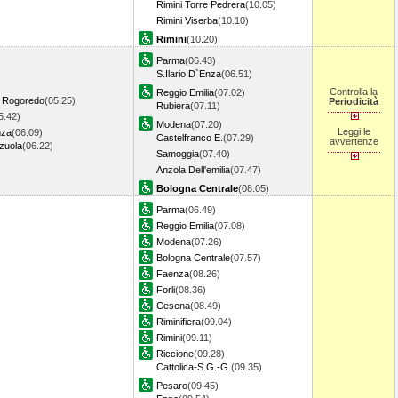
Rimini Torre Pedrera
(10.05)
Rimini Viserba
(10.10)
Rimini
(10.20)
Parma
(06.43)
S.Ilario D`Enza
(06.51)
Controlla la
Reggio Emilia
(07.02)
o Rogoredo
(05.25)
Periodicità
Rubiera
(07.11)
5.42)
Modena
(07.20)
Leggi le
nza
(06.09)
Castelfranco E.
(07.29)
avvertenze
zuola
(06.22)
Samoggia
(07.40)
Anzola Dell'emilia
(07.47)
Bologna Centrale
(08.05)
Parma
(06.49)
Reggio Emilia
(07.08)
Modena
(07.26)
Bologna Centrale
(07.57)
Faenza
(08.26)
Forli
(08.36)
Cesena
(08.49)
Riminifiera
(09.04)
Rimini
(09.11)
Riccione
(09.28)
Cattolica-S.G.-G.
(09.35)
Pesaro
(09.45)