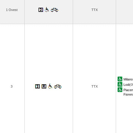
1 Ovest
TTX
Milan
Lodi
(0
3
TTX
Piace
Fioren