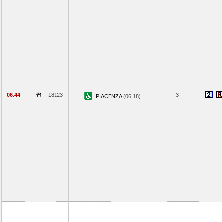
06.44
18123
3
PIACENZA
(06.18)