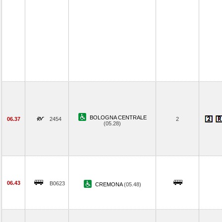
BOLOGNA CENTRALE
06.37
2454
2
(05.28)
06.43
B0623
CREMONA
(05.48)