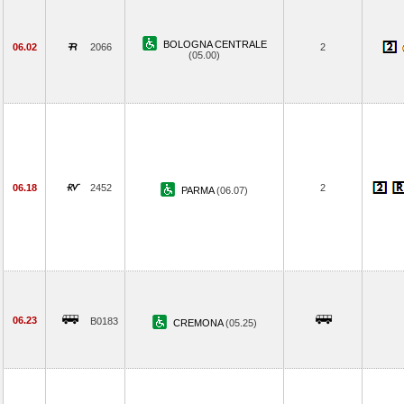
BOLOGNA CENTRALE
06.02
2066
2
(05.00)
06.18
2452
2
PARMA
(06.07)
06.23
B0183
CREMONA
(05.25)