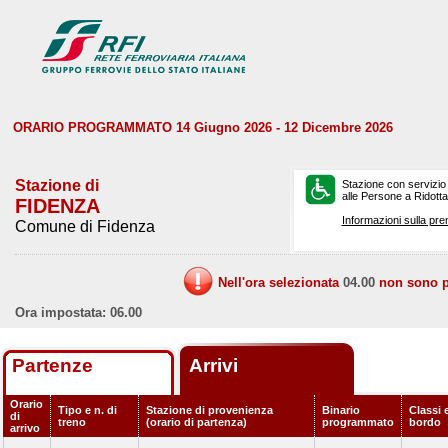
ORARIO PROGRAMMATO 14 Giugno 2026 - 12 Dicembre 2026
Stazione di
Stazione con servizio
alle Persone a Ridotta 
FIDENZA
Informazioni sulla pre
Comune di Fidenza
Nell'ora selezionata
04.00
non sono pr
Ora impostata: 06.00
Partenze
Arrivi
Orario
Tipo e n. di
Stazione di provenienza
Binario
Classi e
di
treno
(orario di partenza)
programmato
bordo
arrivo